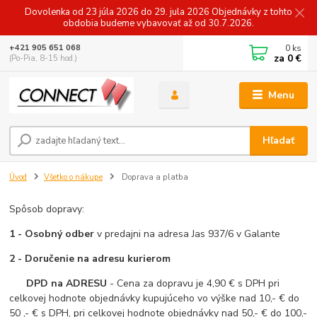
Dovolenka od 23 júla 2026 do 29. jula 2026 Objednávky z tohto
obdobia budeme vybavovať až od 30.7.2026.
0
ks
+421 905 651 068
za
0 €
(Po-Pia, 8-15 hod.)
Menu
Hľadať
Úvod
Všetko o nákupe
Doprava a platba
Spôsob dopravy:
1 - Osobný odber
v predajni na adresa Jas 937/6 v Galante
2 - Doručenie na adresu kurierom
DPD na ADRESU
- Cena za dopravu je 4,90 € s DPH pri
celkovej hodnote objednávky kupujúceho vo výške nad 10,- € do
50 ,- € s DPH, pri celkovej hodnote objednávky nad 50,- € do 100,-