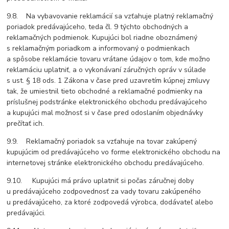
9.8. Na vybavovanie reklamácií sa vzťahuje platný reklamačný
poriadok predávajúceho, teda čl. 9 týchto obchodných a
reklamačných podmienok. Kupujúci bol riadne oboznámený
s reklamačným poriadkom a informovaný o podmienkach
a spôsobe reklamácie tovaru vrátane údajov o tom, kde možno
reklamáciu uplatniť, a o vykonávaní záručných opráv v súlade
s ust. § 18 ods. 1 Zákona v čase pred uzavretím kúpnej zmluvy
tak, že umiestnil tieto obchodné a reklamačné podmienky na
príslušnej podstránke elektronického obchodu predávajúceho
a kupujúci mal možnosť si v čase pred odoslaním objednávky
prečítať ich.
9.9. Reklamačný poriadok sa vzťahuje na tovar zakúpený
kupujúcim od predávajúceho vo forme elektronického obchodu na
internetovej stránke elektronického obchodu predávajúceho.
9.10. Kupujúci má právo uplatniť si počas záručnej doby
u predávajúceho zodpovednosť za vady tovaru zakúpeného
u predávajúceho, za ktoré zodpovedá výrobca, dodávateľ alebo
predávajúci.