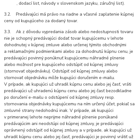
, dodací list, návody v slovenskom jazyku, záručný list).
3.2. Predávajúci má právo na riadne a včasné zaplatenie kúpnej
ceny od kupujúceho za dodaný tovar.
3.3. Ak z dôvodu vypredania zásob alebo nedostupnosti tovaru
nie je schopný predávajúci dodať tovar kupujúcemu v lehote
dohodnutej v kúpnej zmluve alebo určenej týmito obchodnými
a reklamačnými podmienkami alebo za dohodnutú kúpnu cenu, je
predávajúci povinný ponúknuť kupujúcemu náhradné plnenie
alebo možnosť pre kupujúceho odstúpiť od kúpnej zmluvy
(stornovať objednávku). Odstúpiť od kúpnej zmluvy alebo
stornovať objednávku môže kupujúci doručením e-mailu.
V prípade, ak kupujúci už uhradil kúpnu cenu alebo jej časť, vráti
predávajúci už uhradenú kúpnu cenu alebo jej časť bezodkladne
po doručení e-mailu o odstúpení od kúpnej zmluvy resp.
stornovania objednávky kupujúcemu na ním určený účet, pokiaľ sa
zmluvné strany nedohodnú inak. V prípade, ak kupujúci
v primeranej lehote neprijme náhradné plnenie ponúkané
predávajúcim ani neodstúpi od kúpnej zmluvy, je predávajúci
oprávnený odstúpiť od kúpnej zmluvy a v prípade, ak kupujúci už
uhradil kúpnu cenu alebo jej časť, predávajúci je povinný vrátiť už