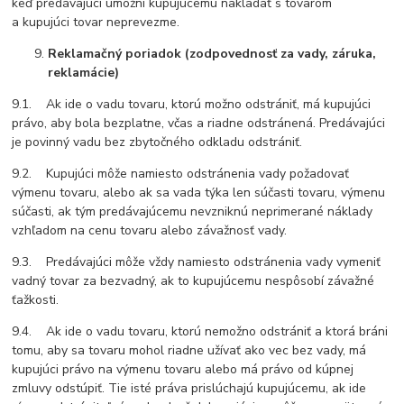
keď predávajúci umožní kupujúcemu nakladať s tovarom
a kupujúci tovar neprevezme.
Reklamačný poriadok (zodpovednosť za vady, záruka,
reklamácie)
9.1. Ak ide o vadu tovaru, ktorú možno odstrániť, má kupujúci
právo, aby bola bezplatne, včas a riadne odstránená. Predávajúci
je povinný vadu bez zbytočného odkladu odstrániť.
9.2. Kupujúci môže namiesto odstránenia vady požadovať
výmenu tovaru, alebo ak sa vada týka len súčasti tovaru, výmenu
súčasti, ak tým predávajúcemu nevzniknú neprimerané náklady
vzhľadom na cenu tovaru alebo závažnosť vady.
9.3. Predávajúci môže vždy namiesto odstránenia vady vymeniť
vadný tovar za bezvadný, ak to kupujúcemu nespôsobí závažné
ťažkosti.
9.4. Ak ide o vadu tovaru, ktorú nemožno odstrániť a ktorá bráni
tomu, aby sa tovaru mohol riadne užívať ako vec bez vady, má
kupujúci právo na výmenu tovaru alebo má právo od kúpnej
zmluvy odstúpiť. Tie isté práva prislúchajú kupujúcemu, ak ide