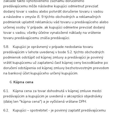
základe takto vyhotoveného záznamu doručeného
predávajúcemu môže následne kupujúci odmietnuť prevziať
dodaný tovar s vadou alebo potvrdiť doručenie tovaru s vadou
a následne v zmysle čl. 9 týchto obchodných a reklamačných
podmienok uplatniť reklamáciu vád tovaru u predávajúceho alebo
určenej osoby. V prípade, ak kupujúci odmietne prevziať dodaný
tovar s vadou, všetky účelne vynaložené náklady na vrátenie
tovaru predávajúcemu znáša predávajúci.
5.8. Kupujúci je oprávnený v prípade nedodania tovaru
predávajúcim v lehote uvedenej v bode 5.2. týchto obchodných
podmienok odstúpiť od kúpnej zmluvy a predávajúci je povinný
vrátiť kupujúcemu už zaplatenú časť kúpnej ceny bezodkladne po
doručení odstúpenia od kúpnej zmluvy bezhotovostným prevodom
na bankový účet kupujúceho určený kupujúcim.
Kúpna cena
6.1. Kúpna cena za tovar dohodnutá v kúpnej zmluve medzi
predávajúcim a kupujúcim je uvedená v akceptácii objednávky
(ďalej len "kúpna cena") a je vyčíslená vrátane DPH.
6.2. Kupujúci – spotrebiteľ - je povinný zaplatiť predávajúcemu