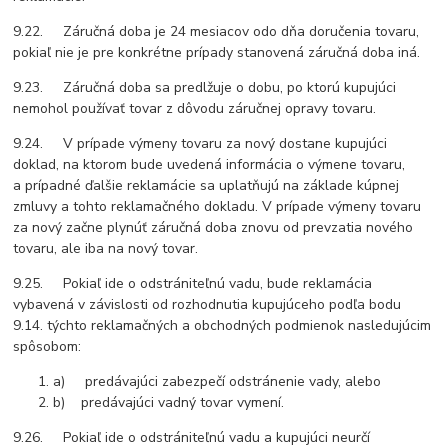
9.22. Záručná doba je 24 mesiacov odo dňa doručenia tovaru,
pokiaľ nie je pre konkrétne prípady stanovená záručná doba iná.
9.23. Záručná doba sa predlžuje o dobu, po ktorú kupujúci
nemohol používať tovar z dôvodu záručnej opravy tovaru.
9.24. V prípade výmeny tovaru za nový dostane kupujúci
doklad, na ktorom bude uvedená informácia o výmene tovaru,
a prípadné ďalšie reklamácie sa uplatňujú na základe kúpnej
zmluvy a tohto reklamačného dokladu. V prípade výmeny tovaru
za nový začne plynúť záručná doba znovu od prevzatia nového
tovaru, ale iba na nový tovar.
9.25. Pokiaľ ide o odstrániteľnú vadu, bude reklamácia
vybavená v závislosti od rozhodnutia kupujúceho podľa bodu
9.14. týchto reklamačných a obchodných podmienok nasledujúcim
spôsobom:
a) predávajúci zabezpečí odstránenie vady, alebo
b) predávajúci vadný tovar vymení.
9.26. Pokiaľ ide o odstrániteľnú vadu a kupujúci neurčí