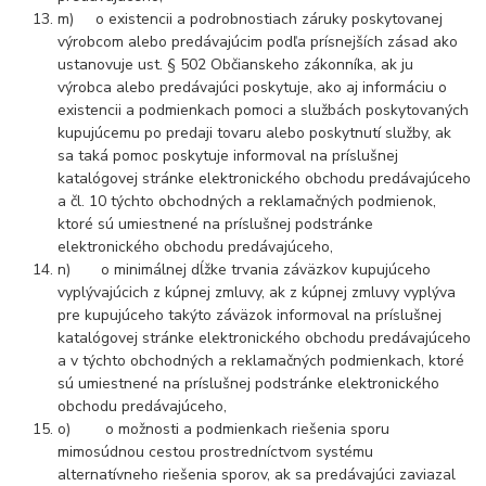
m) o existencii a podrobnostiach záruky poskytovanej
výrobcom alebo predávajúcim podľa prísnejších zásad ako
ustanovuje ust. § 502 Občianskeho zákonníka, ak ju
výrobca alebo predávajúci poskytuje, ako aj informáciu o
existencii a podmienkach pomoci a službách poskytovaných
kupujúcemu po predaji tovaru alebo poskytnutí služby, ak
sa taká pomoc poskytuje informoval na príslušnej
katalógovej stránke elektronického obchodu predávajúceho
a čl. 10 týchto obchodných a reklamačných podmienok,
ktoré sú umiestnené na príslušnej podstránke
elektronického obchodu predávajúceho,
n) o minimálnej dĺžke trvania záväzkov kupujúceho
vyplývajúcich z kúpnej zmluvy, ak z kúpnej zmluvy vyplýva
pre kupujúceho takýto záväzok informoval na príslušnej
katalógovej stránke elektronického obchodu predávajúceho
a v týchto obchodných a reklamačných podmienkach, ktoré
sú umiestnené na príslušnej podstránke elektronického
obchodu predávajúceho,
o) o možnosti a podmienkach riešenia sporu
mimosúdnou cestou prostredníctvom systému
alternatívneho riešenia sporov, ak sa predávajúci zaviazal