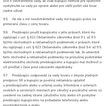
síce o odstrániteľné vady, ak však kupujúci nemôže pre opätovné
vyskytnutie sa vady po oprave alebo pre väčší počet vád tovar
riadne užívať.
9.5. Ak ide o iné neodstrániteľné vady, má kupujúci právo na
primeranú zľavu z ceny tovaru.
9.6. Predávajúci poučil kupujúceho o jeho právach, ktoré mu
vyplývajú z ust. § 622 Občianskeho zákonníka (bod 9.1. až 9.3.
týchto obchodných a reklamačných podmienok) o právach, ktoré
mu vyplývajú z ust. § 623 Občianskeho zákonníka (bod 9.4. až 9.5.
týchto obchodných a reklamačných podmienok) tak, že umiestnil
tieto obchodné a reklamačné podmienky na príslušnej podstránke
elektronického obchodu predávajúceho a kupujúci mal možnosť si
ich prečítať v čase pred odoslaním objednávky.
9.7. Predávajúci zodpovedá za vady tovaru v zmysle platných
predpisov SR a kupujúci je povinný reklamáciu uplatniť
u predávajúceho alebo u určenej osoby. Informácie o určených
osobách a servisných miestach pre záručný a pozáručný servis sú
uvedené na zadnej strane záručného listu alebo ich poskytne
predávajúci kupujúcemu na požiadanie telefonicky alebo
prostredníctvom e-mailu.