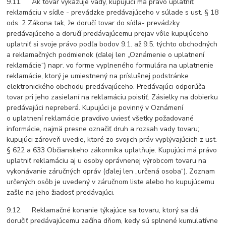
9.11. Ak tovar vykazuje vady, kupujúci má právo uplatniť
reklamáciu v sídle - prevádzke predávajúceho v súlade s ust. § 18
ods. 2 Zákona tak, že doručí tovar do sídla- prevádzky
predávajúceho a doručí predávajúcemu prejav vôle kupujúceho
uplatniť si svoje právo podľa bodov 9.1. až 9.5. týchto obchodných
a reklamačných podmienok (ďalej len „Oznámenie o uplatnení
reklamácie“) napr. vo forme vyplneného formulára na uplatnenie
reklamácie, ktorý je umiestnený na príslušnej podstránke
elektronického obchodu predávajúceho. Predávajúci odporúča
tovar pri jeho zasielaní na reklamáciu poistiť. Zásielky na dobierku
predávajúci nepreberá. Kupujúci je povinný v Oznámení
o uplatnení reklamácie pravdivo uviesť všetky požadované
informácie, najmä presne označiť druh a rozsah vady tovaru;
kupujúci zároveň uvedie, ktoré zo svojich práv vyplývajúcich z ust.
§ 622 a 633 Občianskeho zákonníka uplatňuje. Kupujúci má právo
uplatniť reklamáciu aj u osoby oprávnenej výrobcom tovaru na
vykonávanie záručných opráv (ďalej len „určená osoba“). Zoznam
určených osôb je uvedený v záručnom liste alebo ho kupujúcemu
zašle na jeho žiadosť predávajúci.
9.12. Reklamačné konanie týkajúce sa tovaru, ktorý sa dá
doručiť predávajúcemu začína dňom, kedy sú splnené kumulatívne