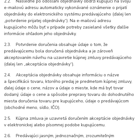
2.2. Následne po odoslaní objednávky obdrží kupujúci na svoju
e-mailovú adresu automaticky vykonávané oznámenie o prijatí
objednávky do elektronického systému predávajúceho (ďalej len
„potvrdenie prijatej objednávky“). Na e-mailovú adresu
kupujúceho môžu byť v prípade potreby zasielané všetky ďalšie
informácie ohľadom jeho objednávky.
2.3. Potvrdenie doručenia obsahuje údaje o tom, že
predávajúcemu bola doručená objednávka a je zároveň
akceptovaním návrhu na uzavretie kúpnej zmluvy predávajúceho
(ďalej len „akceptácia objednávky“).
2.4. Akceptácia objednávky obsahuje informáciu o názve
a špecifikácii tovaru, ktorého predaj je predmetom kúpnej zmluvy,
ďalej údaje o cene, názov a údaje o mieste, kde má byť tovar
dodaný, údaje o cene a spôsobe prepravy tovaru do dohodnutého
miesta doručenia tovaru pre kupujúceho, údaje o predávajúcom
(obchodné meno, sídlo, IČO).
2.5. Kúpna zmluva je uzavretá doručením akceptácie objednávky
v elektronickej alebo písomnej podobe kupujúcemu.
2.6. Predávajúci jasným, jednoznačným, zrozumiteľným