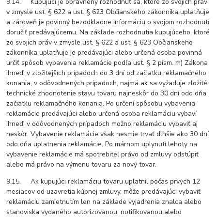
9.14. Kupujúci je oprávnený rozhodnúť sa, ktoré zo svojich práv
v zmysle ust. § 622 a ust. § 623 Občianskeho zákonníka uplatňuje
a zároveň je povinný bezodkladne informáciu o svojom rozhodnutí
doručiť predávajúcemu. Na základe rozhodnutia kupujúceho, ktoré
zo svojich práv v zmysle ust. § 622 a ust. § 623 Občianskeho
zákonníka uplatňuje je predávajúci alebo určená osoba povinná
určiť spôsob vybavenia reklamácie podľa ust. § 2 písm. m) Zákona
ihneď, v zložitejších prípadoch do 3 dní od začiatku reklamačného
konania, v odôvodnených prípadoch, najmä ak sa vyžaduje zložité
technické zhodnotenie stavu tovaru najneskôr do 30 dní odo dňa
začiatku reklamačného konania. Po určení spôsobu vybavenia
reklamácie predávajúci alebo určená osoba reklamáciu vybaví
ihneď, v odôvodnených prípadoch možno reklamáciu vybaviť aj
neskôr. Vybavenie reklamácie však nesmie trvať dlhšie ako 30 dní
odo dňa uplatnenia reklamácie. Po márnom uplynutí lehoty na
vybavenie reklamácie má spotrebiteľ právo od zmluvy odstúpiť
alebo má právo na výmenu tovaru za nový tovar.
9.15. Ak kupujúci reklamáciu tovaru uplatnil počas prvých 12
mesiacov od uzavretia kúpnej zmluvy, môže predávajúci vybaviť
reklamáciu zamietnutím len na základe vyjadrenia znalca alebo
stanoviska vydaného autorizovanou, notifikovanou alebo