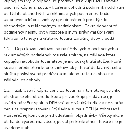
kúpnej zmluvy. V prípade, že predávajúci a kupujúci uzatvoria
písomnú kúpnu zmluvu, v ktorej si dohodnú podmienky odchýlne
od týchto obchodných a reklamačných podmienok, budú
ustanovenia kúpnej zmluvy uprednostnené pred týmito
obchodnými a reklamačnými podmienkami. Takto dohodnuté
podmienky nesmú byť v rozpore s inými právnymi úpravami
(skrátenie lehoty na vrátenie tovaru, záručnej doby a pod.)
1.2. Doplnkovou zmluvou sa na účely týchto obchodných a
reklamačných podmienok rozumie zmluva, na základe ktorej
kupujúci nadobúda tovar alebo je mu poskytnutá služba, ktorá
súvisí s predmetom kúpnej zmluvy, ak je tovar dodávaný alebo
služba poskytovaná predávajúcim alebo treťou osobou na
základe ich dohody.
1.3. Zobrazená kúpna cena za tovar na internetovej stránke
elektronického obchodu, ktorú prevádzkuje predávajúci, je
uvádzaná v Eur spolu s DPH vrátane všetkých zliav a nezahŕňa
cenu za prepravu tovaru. Výsledná suma s DPH je zobrazená
v záverečnej kontrole pred odoslaním objednávky. Všetky akcie
platia do vypredania zásob, pokiaľ pri konkrétnom tovare nie je
uvedené inak.