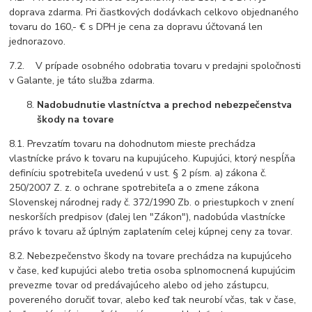
doprava zdarma. Pri čiastkových dodávkach celkovo objednaného
tovaru do 160,- € s DPH je cena za dopravu účtovaná len
jednorazovo.
7.2. V prípade osobného odobratia tovaru v predajni spoločnosti
v Galante, je táto služba zdarma.
Nadobudnutie vlastníctva a prechod nebezpečenstva
škody na tovare
8.1. Prevzatím tovaru na dohodnutom mieste prechádza
vlastnícke právo k tovaru na kupujúceho. Kupujúci, ktorý nespĺňa
definíciu spotrebiteľa uvedenú v ust. § 2 písm. a) zákona č.
250/2007 Z. z. o ochrane spotrebiteľa a o zmene zákona
Slovenskej národnej rady č. 372/1990 Zb. o priestupkoch v znení
neskorších predpisov (ďalej len "Zákon"), nadobúda vlastnícke
právo k tovaru až úplným zaplatením celej kúpnej ceny za tovar.
8.2. Nebezpečenstvo škody na tovare prechádza na kupujúceho
v čase, keď kupujúci alebo tretia osoba splnomocnená kupujúcim
prevezme tovar od predávajúceho alebo od jeho zástupcu,
povereného doručiť tovar, alebo keď tak neurobí včas, tak v čase,