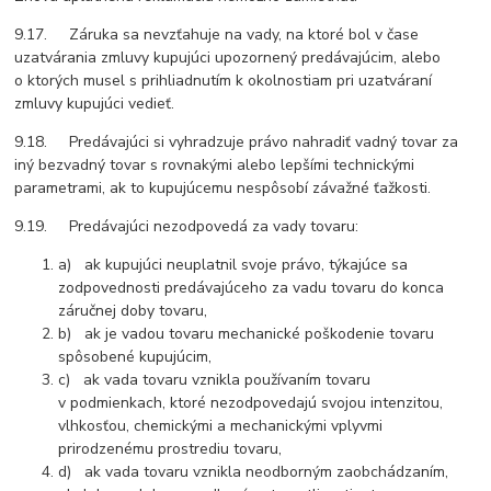
9.17. Záruka sa nevzťahuje na vady, na ktoré bol v čase
uzatvárania zmluvy kupujúci upozornený predávajúcim, alebo
o ktorých musel s prihliadnutím k okolnostiam pri uzatváraní
zmluvy kupujúci vedieť.
9.18. Predávajúci si vyhradzuje právo nahradiť vadný tovar za
iný bezvadný tovar s rovnakými alebo lepšími technickými
parametrami, ak to kupujúcemu nespôsobí závažné ťažkosti.
9.19. Predávajúci nezodpovedá za vady tovaru:
a) ak kupujúci neuplatnil svoje právo, týkajúce sa
zodpovednosti predávajúceho za vadu tovaru do konca
záručnej doby tovaru,
b) ak je vadou tovaru mechanické poškodenie tovaru
spôsobené kupujúcim,
c) ak vada tovaru vznikla používaním tovaru
v podmienkach, ktoré nezodpovedajú svojou intenzitou,
vlhkosťou, chemickými a mechanickými vplyvmi
prirodzenému prostrediu tovaru,
d) ak vada tovaru vznikla neodborným zaobchádzaním,