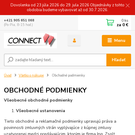
Dovolenka od 23 júla 2026 do 29. jula 2026 Objednávky z tohto
obdobia budeme vybavovať až od 30.7.2026.
0
ks
+421 905 651 068
za
0 €
(Po-Pia, 8-15 hod.)
Menu
Hľadať
Úvod
Všetko o nákupe
Obchodné podmienky
OBCHODNÉ PODMIENKY
Všeobecné obchodné podmienky
Všeobecné ustanovenia
Tieto obchodné a reklamačné podmienky upravujú práva a
povinnosti zmluvných strán vyplývajúce z kúpnej zmluvy
uzatvorenej medzi predávajúcim, ktorým je firma Ing. Zsolt