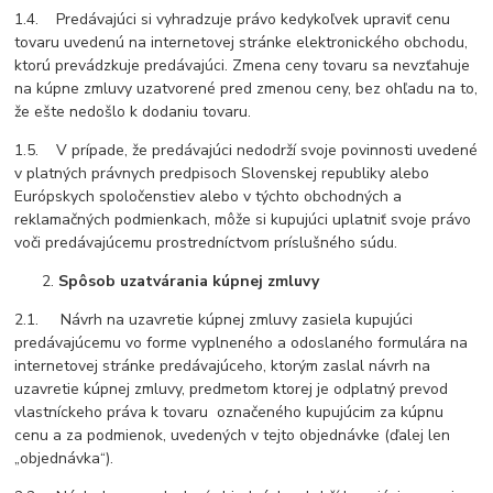
1.4. Predávajúci si vyhradzuje právo kedykoľvek upraviť cenu
tovaru uvedenú na internetovej stránke elektronického obchodu,
ktorú prevádzkuje predávajúci. Zmena ceny tovaru sa nevzťahuje
na kúpne zmluvy uzatvorené pred zmenou ceny, bez ohľadu na to,
že ešte nedošlo k dodaniu tovaru.
1.5. V prípade, že predávajúci nedodrží svoje povinnosti uvedené
v platných právnych predpisoch Slovenskej republiky alebo
Európskych spoločenstiev alebo v týchto obchodných a
reklamačných podmienkach, môže si kupujúci uplatniť svoje právo
voči predávajúcemu prostredníctvom príslušného súdu.
Spôsob uzatvárania kúpnej zmluvy
2.1. Návrh na uzavretie kúpnej zmluvy zasiela kupujúci
predávajúcemu vo forme vyplneného a odoslaného formulára na
internetovej stránke predávajúceho, ktorým zaslal návrh na
uzavretie kúpnej zmluvy, predmetom ktorej je odplatný prevod
vlastníckeho práva k tovaru označeného kupujúcim za kúpnu
cenu a za podmienok, uvedených v tejto objednávke (ďalej len
„objednávka“).