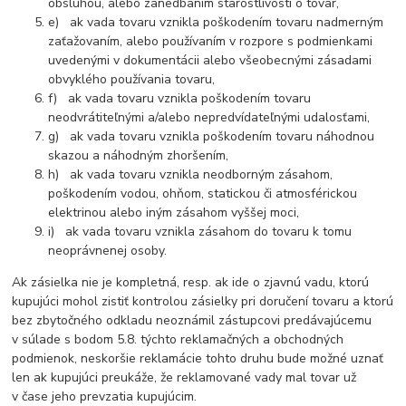
obsluhou, alebo zanedbaním starostlivosti o tovar,
e) ak vada tovaru vznikla poškodením tovaru nadmerným
zaťažovaním, alebo používaním v rozpore s podmienkami
uvedenými v dokumentácii alebo všeobecnými zásadami
obvyklého používania tovaru,
f) ak vada tovaru vznikla poškodením tovaru
neodvrátiteľnými a/alebo nepredvídateľnými udalosťami,
g) ak vada tovaru vznikla poškodením tovaru náhodnou
skazou a náhodným zhoršením,
h) ak vada tovaru vznikla neodborným zásahom,
poškodením vodou, ohňom, statickou či atmosférickou
elektrinou alebo iným zásahom vyššej moci,
i) ak vada tovaru vznikla zásahom do tovaru k tomu
neoprávnenej osoby.
Ak zásielka nie je kompletná, resp. ak ide o zjavnú vadu, ktorú
kupujúci mohol zistiť kontrolou zásielky pri doručení tovaru a ktorú
bez zbytočného odkladu neoznámil zástupcovi predávajúcemu
v súlade s bodom 5.8. týchto reklamačných a obchodných
podmienok, neskoršie reklamácie tohto druhu bude možné uznať
len ak kupujúci preukáže, že reklamované vady mal tovar už
v čase jeho prevzatia kupujúcim.