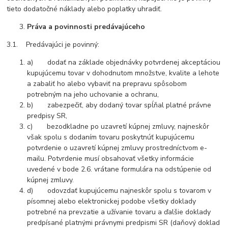
tieto dodatočné náklady alebo poplatky uhradiť.
Práva a povinnosti predávajúceho
3.1. Predávajúci je povinný:
a) dodať na základe objednávky potvrdenej akceptáciou
kupujúcemu tovar v dohodnutom množstve, kvalite a lehote
a zabaliť ho alebo vybaviť na prepravu spôsobom
potrebným na jeho uchovanie a ochranu,
b) zabezpečiť, aby dodaný tovar spĺňal platné právne
predpisy SR,
c) bezodkladne po uzavretí kúpnej zmluvy, najneskôr
však spolu s dodaním tovaru poskytnúť kupujúcemu
potvrdenie o uzavretí kúpnej zmluvy prostredníctvom e-
mailu. Potvrdenie musí obsahovať všetky informácie
uvedené v bode 2.6. vrátane formulára na odstúpenie od
kúpnej zmluvy.
d) odovzdať kupujúcemu najneskôr spolu s tovarom v
písomnej alebo elektronickej podobe všetky doklady
potrebné na prevzatie a užívanie tovaru a ďalšie doklady
predpísané platnými právnymi predpismi SR (daňový doklad