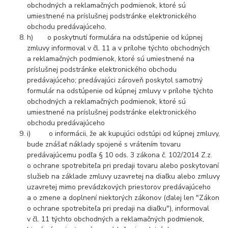
obchodných a reklamačných podmienok, ktoré sú
umiestnené na príslušnej podstránke elektronického
obchodu predávajúceho,
h) o poskytnutí formulára na odstúpenie od kúpnej
zmluvy informoval v čl. 11 a v prílohe týchto obchodných
a reklamačných podmienok, ktoré sú umiestnené na
príslušnej podstránke elektronického obchodu
predávajúceho; predávajúci zároveň poskytol samotný
formulár na odstúpenie od kúpnej zmluvy v prílohe týchto
obchodných a reklamačných podmienok, ktoré sú
umiestnené na príslušnej podstránke elektronického
obchodu predávajúceho
i) o informácii, že ak kupujúci odstúpi od kúpnej zmluvy,
bude znášať náklady spojené s vrátením tovaru
predávajúcemu podľa § 10 ods. 3 zákona č. 102/2014 Z.z.
o ochrane spotrebiteľa pri predaji tovaru alebo poskytovaní
služieb na základe zmluvy uzavretej na diaľku alebo zmluvy
uzavretej mimo prevádzkových priestorov predávajúceho
a o zmene a doplnení niektorých zákonov (ďalej len "Zákon
o ochrane spotrebiteľa pri predaji na diaľku"), informoval
v čl. 11 týchto obchodných a reklamačných podmienok,