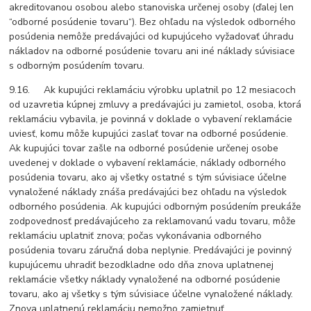
akreditovanou osobou alebo stanoviska určenej osoby (ďalej len
“odborné posúdenie tovaru“). Bez ohľadu na výsledok odborného
posúdenia nemôže predávajúci od kupujúceho vyžadovať úhradu
nákladov na odborné posúdenie tovaru ani iné náklady súvisiace
s odborným posúdením tovaru.
9.16. Ak kupujúci reklamáciu výrobku uplatnil po 12 mesiacoch
od uzavretia kúpnej zmluvy a predávajúci ju zamietol, osoba, ktorá
reklamáciu vybavila, je povinná v doklade o vybavení reklamácie
uviesť, komu môže kupujúci zaslať tovar na odborné posúdenie.
Ak kupujúci tovar zašle na odborné posúdenie určenej osobe
uvedenej v doklade o vybavení reklamácie, náklady odborného
posúdenia tovaru, ako aj všetky ostatné s tým súvisiace účelne
vynaložené náklady znáša predávajúci bez ohľadu na výsledok
odborného posúdenia. Ak kupujúci odborným posúdením preukáže
zodpovednosť predávajúceho za reklamovanú vadu tovaru, môže
reklamáciu uplatniť znova; počas vykonávania odborného
posúdenia tovaru záručná doba neplynie. Predávajúci je povinný
kupujúcemu uhradiť bezodkladne odo dňa znova uplatnenej
reklamácie všetky náklady vynaložené na odborné posúdenie
tovaru, ako aj všetky s tým súvisiace účelne vynaložené náklady.
Znova uplatnenú reklamáciu nemožno zamietnuť.