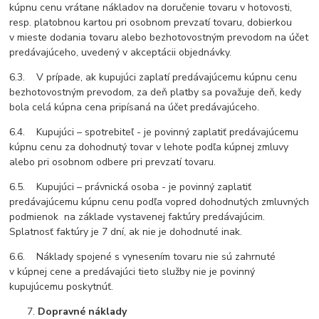
kúpnu cenu vrátane nákladov na doručenie tovaru v hotovosti,
resp. platobnou kartou pri osobnom prevzatí tovaru, dobierkou
v mieste dodania tovaru alebo bezhotovostným prevodom na účet
predávajúceho, uvedený v akceptácii objednávky.
6.3. V prípade, ak kupujúci zaplatí predávajúcemu kúpnu cenu
bezhotovostným prevodom, za deň platby sa považuje deň, kedy
bola celá kúpna cena pripísaná na účet predávajúceho.
6.4. Kupujúci – spotrebiteľ - je povinný zaplatiť predávajúcemu
kúpnu cenu za dohodnutý tovar v lehote podľa kúpnej zmluvy
alebo pri osobnom odbere pri prevzatí tovaru.
6.5. Kupujúci – právnická osoba - je povinný zaplatiť
predávajúcemu kúpnu cenu podľa vopred dohodnutých zmluvných
podmienok na základe vystavenej faktúry predávajúcim.
Splatnosť faktúry je 7 dní, ak nie je dohodnuté inak.
6.6. Náklady spojené s vynesením tovaru nie sú zahrnuté
v kúpnej cene a predávajúci tieto služby nie je povinný
kupujúcemu poskytnúť.
Dopravné náklady