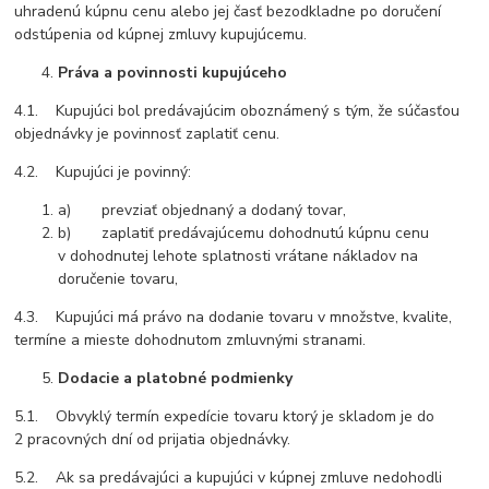
uhradenú kúpnu cenu alebo jej časť bezodkladne po doručení
odstúpenia od kúpnej zmluvy kupujúcemu.
Práva a povinnosti kupujúceho
4.1. Kupujúci bol predávajúcim oboznámený s tým, že súčasťou
objednávky je povinnosť zaplatiť cenu.
4.2. Kupujúci je povinný:
a) prevziať objednaný a dodaný tovar,
b) zaplatiť predávajúcemu dohodnutú kúpnu cenu
v dohodnutej lehote splatnosti vrátane nákladov na
doručenie tovaru,
4.3. Kupujúci má právo na dodanie tovaru v množstve, kvalite,
termíne a mieste dohodnutom zmluvnými stranami.
Dodacie a platobné podmienky
5.1. Obvyklý termín expedície tovaru ktorý je skladom je do
2 pracovných dní od prijatia objednávky.
5.2. Ak sa predávajúci a kupujúci v kúpnej zmluve nedohodli