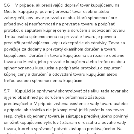
5.6. V prípade, ak predávajúci dopraví tovar kupujúcemu na
Miesto, kupujúci je povinný prevziať tovar osobne alebo
zabezpečiť, aby tovar prevzala osoba, ktorú splnomocní pre
prípad svojej neprítomnosti na prevzatie tovaru a podpísať
protokol o zaplatení kúpnej ceny a doručení a odovzdaní tovaru.
Tretia osoba splnomocnená na prevzatie tovaru je povinná
predložiť predávajúcemu kópiu akceptácie objednávky. Tovar sa
považuje za dodaný a prevzatý okamihom doručenia tovaru
kupujúcemu. Doručením tovaru kupujúcemu sa rozumie dodanie
tovaru na Miesto, jeho prevzatie kupujúcim alebo treťou osobou
splnomocnenou kupujúcim a podpísanie protokolu o zaplatení
kúpnej ceny a doručení a odovzdaní tovaru kupujúcim alebo
treťou osobou splnomocnenou kupujúcim.
5.7. Kupujúci je oprávnený skontrolovať zásielku, teda tovar ako
aj jeho obal ihneď po doručení v prítomnosti zástupcu
predávajúceho. V prípade zistenia existencie vady tovaru a/alebo
v prípade, ak zásielka nie je kompletná (nižší počet kusov tovaru,
resp. chýba objednaný tovar), je zástupca predávajúceho povinný
umožniť kupujúcemu vyhotoviť záznam o rozsahu a povahe vady
tovaru, ktorého správnosť potvrdí zástupca predávajúceho. Na