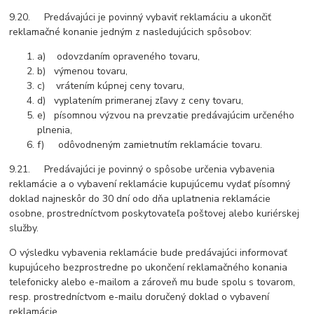
9.20. Predávajúci je povinný vybaviť reklamáciu a ukončiť
reklamačné konanie jedným z nasledujúcich spôsobov:
a) odovzdaním opraveného tovaru,
b) výmenou tovaru,
c) vrátením kúpnej ceny tovaru,
d) vyplatením primeranej zľavy z ceny tovaru,
e) písomnou výzvou na prevzatie predávajúcim určeného
plnenia,
f) odôvodneným zamietnutím reklamácie tovaru.
9.21. Predávajúci je povinný o spôsobe určenia vybavenia
reklamácie a o vybavení reklamácie kupujúcemu vydať písomný
doklad najneskôr do 30 dní odo dňa uplatnenia reklamácie
osobne, prostredníctvom poskytovateľa poštovej alebo kuriérskej
služby.
O výsledku vybavenia reklamácie bude predávajúci informovať
kupujúceho bezprostredne po ukončení reklamačného konania
telefonicky alebo e-mailom a zároveň mu bude spolu s tovarom,
resp. prostredníctvom e-mailu doručený doklad o vybavení
reklamácie.