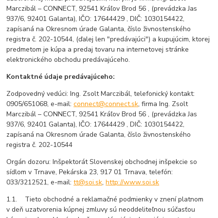
Marczibál – CONNECT, 92541 Kráľov Brod 56 , (prevádzka Jas
937/6, 92401 Galanta), IČO: 17644429 , DIČ: 1030154422,
zapísaná na Okresnom úrade Galanta, číslo živnostenského
registra č. 202-10544, (ďalej len "predávajúci") a kupujúcim, ktorej
predmetom je kúpa a predaj tovaru na internetovej stránke
elektronického obchodu predávajúceho.
Kontaktné údaje predávajúceho:
Zodpovedný vedúci: Ing. Zsolt Marczibál, telefonický kontakt:
0905/651068, e-mail:
connect@connect.sk
, firma Ing. Zsolt
Marczibál – CONNECT, 92541 Kráľov Brod 56 , (prevádzka Jas
937/6, 92401 Galanta), IČO: 17644429 , DIČ: 1030154422,
zapísaná na Okresnom úrade Galanta, číslo živnostenského
registra č. 202-10544
Orgán dozoru: Inšpektorát Slovenskej obchodnej inšpekcie so
sídlom v Trnave, Pekárska 23, 917 01 Trnava, telefón:
033/3212521, e-mail:
tt@soi.sk
,
http://www.soi.sk
1.1. Tieto obchodné a reklamačné podmienky v znení platnom
v deň uzatvorenia kúpnej zmluvy sú neoddeliteľnou súčasťou