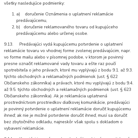
všetky nasledujúce podmienky:
a) doručenie Oznámenia o uplatnení reklamácie
predávajúcemu,
b) doručenie reklamovaného tovaru od kupujúceho
predávajúcemu alebo určenej osobe.
9.13. Predávajúci vydá kupujúcemu potvrdenie o uplatnení
reklamácie tovaru vo vhodnej forme zvolenej predávajúcim, napr.
vo forme mailu alebo v písomnej podobe, v ktorom je povinný
presne označiť reklamované vady tovaru a ešte raz poučí
spotrebiteľa o jeho právach, ktoré mu vyplývajú z bodu 9.1. až 9.3.
týchto obchodných a reklamačných podmienok (ust. § 622
Občianskeho zákonníka) a právach, ktoré mu vyplývajú z bodu 9.4.
až 9.5. týchto obchodných a reklamačných podmienok (ust. § 623
Občianskeho zákonníka). Ak je reklamácia uplatnená
prostredníctvom prostriedkov diaľkovej komunikácie, predávajúci
je povinný potvrdenie o uplatnení reklamácie doručiť kupujúcemu
ihneď; ak nie je možné potvrdenie doručiť ihneď, musí sa doručiť
bez zbytočného odkladu, najneskôr však spolu s dokladom o
vybavení reklamácie.