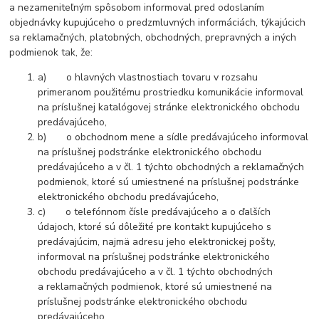
a nezameniteľným spôsobom informoval pred odoslaním
objednávky kupujúceho o predzmluvných informáciách, týkajúcich
sa reklamačných, platobných, obchodných, prepravných a iných
podmienok tak, že:
a) o hlavných vlastnostiach tovaru v rozsahu
primeranom použitému prostriedku komunikácie informoval
na príslušnej katalógovej stránke elektronického obchodu
predávajúceho,
b) o obchodnom mene a sídle predávajúceho informoval
na príslušnej podstránke elektronického obchodu
predávajúceho a v čl. 1 týchto obchodných a reklamačných
podmienok, ktoré sú umiestnené na príslušnej podstránke
elektronického obchodu predávajúceho,
c) o telefónnom čísle predávajúceho a o ďalších
údajoch, ktoré sú dôležité pre kontakt kupujúceho s
predávajúcim, najmä adresu jeho elektronickej pošty,
informoval na príslušnej podstránke elektronického
obchodu predávajúceho a v čl. 1 týchto obchodných
a reklamačných podmienok, ktoré sú umiestnené na
príslušnej podstránke elektronického obchodu
predávajúceho,