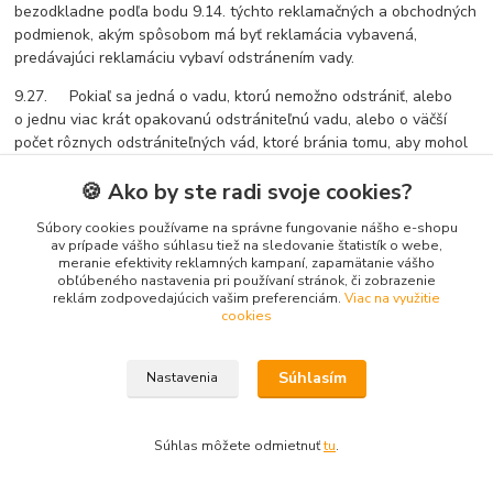
bezodkladne podľa bodu 9.14. týchto reklamačných a obchodných
podmienok, akým spôsobom má byť reklamácia vybavená,
predávajúci reklamáciu vybaví odstránením vady.
9.27. Pokiaľ sa jedná o vadu, ktorú nemožno odstrániť, alebo
o jednu viac krát opakovanú odstrániteľnú vadu, alebo o väčší
počet rôznych odstrániteľných vád, ktoré bránia tomu, aby mohol
byť tovar riadne užívaný ako bez vady, predávajúci vybaví
🍪 Ako by ste radi svoje cookies?
v závislosti od rozhodnutia kupujúceho podľa bodu 9.14. týchto
reklamačných a obchodných podmienok reklamáciu nasledujúcim
Súbory cookies používame na správne fungovanie nášho e-shopu
spôsobom:
av prípade vášho súhlasu tiež na sledovanie štatistík o webe,
meranie efektivity reklamných kampaní, zapamätanie vášho
a) výmenou tovaru za iný funkčný tovar rovnakých alebo
obľúbeného nastavenia pri používaní stránok, či zobrazenie
lepších technických parametrov, alebo
reklám zodpovedajúcich vašim preferenciám.
Viac na využitie
cookies
b) v prípade, že nemôže predávajúci vykonať výmenu
tovaru za iný, vybaví reklamáciu vrátením kúpnej ceny za
tovar.
Súhlasím
Nastavenia
9.28. Vybavenie reklamácie sa vzťahuje len na vady uvedené v
Oznámení o uplatnení reklamácie a v potvrdení o uplatnení
Súhlas môžete odmietnuť
tu
.
reklamácie tovaru podľa bodu 9.13. týchto reklamačných
a obchodných podmienok.