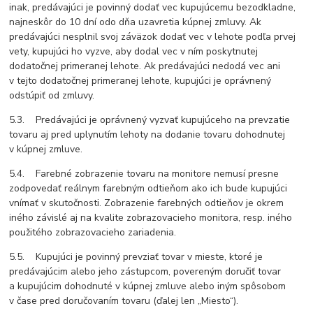
inak, predávajúci je povinný dodať vec kupujúcemu bezodkladne,
najneskôr do 10 dní odo dňa uzavretia kúpnej zmluvy. Ak
predávajúci nesplnil svoj záväzok dodať vec v lehote podľa prvej
vety, kupujúci ho vyzve, aby dodal vec v ním poskytnutej
dodatočnej primeranej lehote. Ak predávajúci nedodá vec ani
v tejto dodatočnej primeranej lehote, kupujúci je oprávnený
odstúpiť od zmluvy.
5.3. Predávajúci je oprávnený vyzvať kupujúceho na prevzatie
tovaru aj pred uplynutím lehoty na dodanie tovaru dohodnutej
v kúpnej zmluve.
5.4. Farebné zobrazenie tovaru na monitore nemusí presne
zodpovedať reálnym farebným odtieňom ako ich bude kupujúci
vnímať v skutočnosti. Zobrazenie farebných odtieňov je okrem
iného závislé aj na kvalite zobrazovacieho monitora, resp. iného
použitého zobrazovacieho zariadenia.
5.5. Kupujúci je povinný prevziať tovar v mieste, ktoré je
predávajúcim alebo jeho zástupcom, povereným doručiť tovar
a kupujúcim dohodnuté v kúpnej zmluve alebo iným spôsobom
v čase pred doručovaním tovaru (ďalej len „Miesto“).