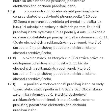
ktoré sú umiestnené na príslušnej podstránke
elektronického obchodu predávajúceho,
j) o povinnosti kupujúceho uhradiť predávajúcemu
cenu za skutočne poskytnuté plnenie podľa § 10 ods.
5
Zákona o ochrane spotrebiteľa pri predaji na diaľku, ak
kupujúci odstúpi od zmluvy o službách po tom, čo udelil
predávajúcemu výslovný súhlas podľa § 4 ods. 6 Zákona o
ochrane spotrebiteľa pri predaji na diaľku informoval v čl. 11
týchto obchodných a reklamačných podmienok, ktoré sú
umiestnené na príslušnej podstránke elektronického
obchodu predávajúceho,
k) o okolnostiach, za ktorých kupujúci stráca právo na
odstúpenie od zmluvy informoval v čl. 11 týchto
obchodných a reklamačných podmienok, ktoré sú
umiestnené na príslušnej podstránke elektronického
obchodu predávajúceho,
l) o poučení o zodpovednosti predávajúceho za vady
tovaru alebo služby podľa ust. § 622 a 623 Občianskeho
zákonníka informoval v čl. 9 týchto obchodných
a reklamačných podmienok, ktoré sú umiestnené na
príslušnej podstránke elektronického obchodu
predávajúceho,