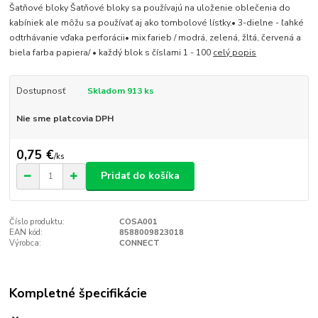
Šatňové bloky Šatňové bloky sa používajú na uloženie oblečenia do
kabíniek ale môžu sa používať aj ako tombolové lístky.• 3-dielne - ľahké
odtrhávanie vďaka perforácii• mix farieb / modrá, zelená, žltá, červená a
biela farba papiera/ • každý blok s číslami 1 - 100
celý popis
Dostupnosť
Skladom 913 ks
Nie sme platcovia DPH
0,75 €
/
ks
Pridať do košíka
Číslo produktu:
COSA001
EAN kód:
8588009823018
Výrobca:
CONNECT
Kompletné špecifikácie