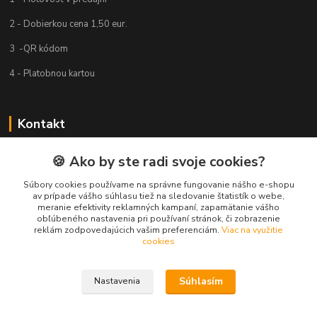
2 - Dobierkou cena 1,50 eur.
3 -QR kódom
4 - Platobnou kartou
Kontakt
CONNECT
🍪 Ako by ste radi svoje cookies?
Jas 937/6
Súbory cookies používame na správne fungovanie nášho e-shopu
924 00 Galanta
av prípade vášho súhlasu tiež na sledovanie štatistík o webe,
tel: +421 31 780 4573
meranie efektivity reklamných kampaní, zapamätanie vášho
Mobil: +421 905 651 068
obľúbeného nastavenia pri používaní stránok, či zobrazenie
reklám zodpovedajúcich vašim preferenciám.
Viac na využitie
cookies
info@tombolovelistky.sk
Súhlasím
Nastavenia
Upravit sběr cookies.