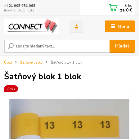
0
ks
+421 905 651 068
za
0 €
(Po-Pia, 8-15 hod.)
Menu
Hľadať
Úvod
Šatňové lístky
Šatňový blok 1 blok
Šatňový blok 1 blok
Akcia