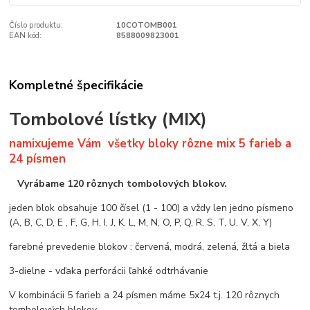
Číslo produktu:
10COTOMB001
EAN kód:
8588009823001
Kompletné špecifikácie
Tombolové lístky (MIX)
namixujeme Vám všetky bloky
rôzne mix 5 farieb a
24 písmen
Vyrábame 120 rôznych tombolových blokov.
jeden blok obsahuje 100 čísel (1 - 100) a vždy len jedno písmeno
(A, B, C, D, E , F, G, H, I, J, K, L, M, N, O, P, Q, R, S, T, U, V, X, Y)
farebné prevedenie blokov : červená, modrá, zelená, žltá a biela
3-dielne - vďaka perforácii ľahké odtrhávanie
V kombinácii 5 farieb a 24 písmen máme 5x24 t.j. 120 rôznych
tombolových blokov