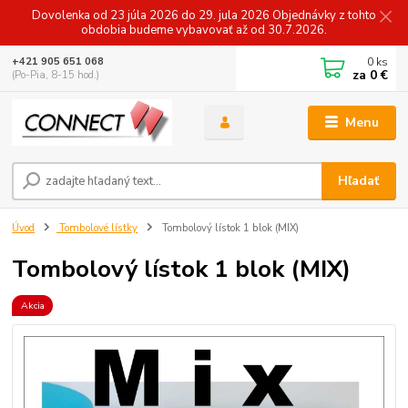
Dovolenka od 23 júla 2026 do 29. jula 2026 Objednávky z tohto
obdobia budeme vybavovať až od 30.7.2026.
0
ks
+421 905 651 068
za
0 €
(Po-Pia, 8-15 hod.)
Menu
Hľadať
Úvod
Tombolové lístky
Tombolový lístok 1 blok (MIX)
Tombolový lístok 1 blok (MIX)
Akcia