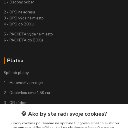
1 - Osobný odber
2 - DPD na adresu
3 - DPD výdajné miesto
4 - DPD do BOXu
5 - PACKETA výdejné miesto
6 - PACKETA do BOXu
Platba
Spôsob platby
1 - Hotovosť v predajni
2 - Dobierkou cena 1,50 eur.
3 -QR kódom
🍪 Ako by ste radi svoje cookies?
4 - Platobnou kartou
Súbory cookies používame na správne fungovanie nášho e-shopu
av prípade vášho súhlasu tiež na sledovanie štatistík o webe,